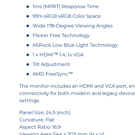
1ms (MPRT) Response Time
99% sRGB sRGB Color Space
Wide 178-Degree Viewing Angles
Flicker Free Technology
ASRock Low Blue Light Technology
1 x HDMI™ 1.4; 1x VGA
Tilt Adjustment
AMD FreeSync™
The monitor includes an HDMI and VGA port, ens
connectivity for both modern and legacy devices
settings
Panel Size: 24.5 (inch)
Curvature: Flat
Aspect Ratio: 16:9
Viewing Area: 544 x 303 mm (H x V)