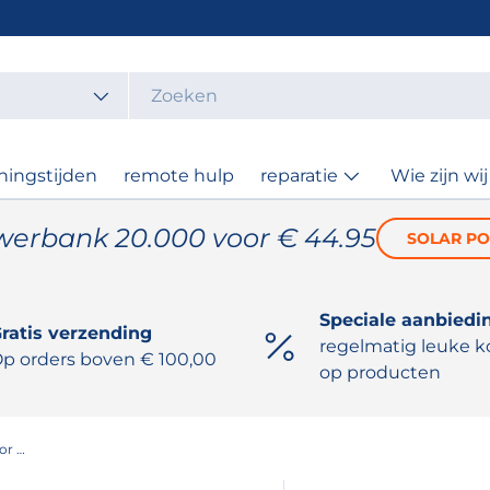
t
ningstijden
remote hulp
reparatie
Wie zijn wij
werbank 20.000 voor € 44.95
SOLAR P
Speciale aanbiedi
ratis verzending
regelmatig leuke k
p orders boven € 100,00
op producten
ASRock 24,5" 62,2cm gaming monitor CL25FFB 16:9 HDMI/VGA 144Hz FHD