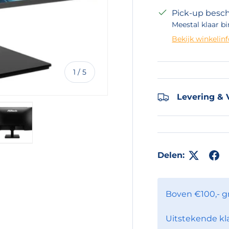
Pick-up besch
Meestal klaar bi
Bekijk winkelin
van
1
/
5
Levering & 
eergave
 gallerij-weergave
eelding 4 in gallerij-weergave
Laad afbeelding 5 in gallerij-weergave
Delen:
Boven €100,- g
Uitstekende kl