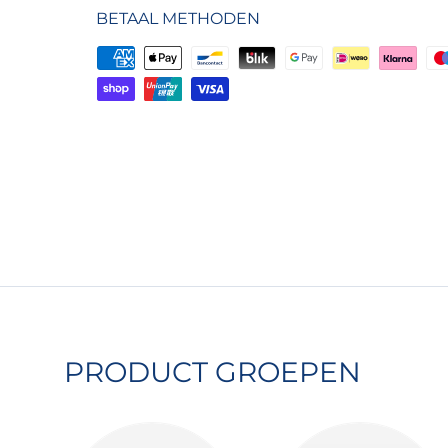
BETAAL METHODEN
Uw betaal informatie word secure opg
Wij slaan geen creditcard gegevens 
wij geen toegang tot deze informatie
PRODUCT GROEPEN