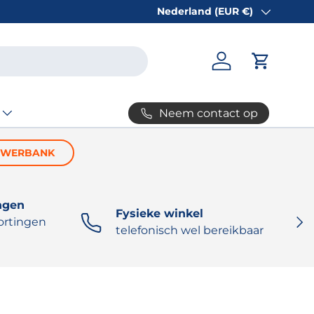
Nederland (EUR €)
Land/Regio
Inloggen
Winkelw
Neem contact op
OWERBANK
ngen
Fysieke winkel
VOL
ortingen
telefonisch wel bereikbaar