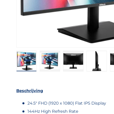
Laad afbeelding 1 in gallerij-weergave
Laad afbeelding 2 in gallerij-w
Laad afbeelding 3 in
Laad afb
Beschrijving
24.5" FHD (1920 x 1080) Flat IPS Display
144Hz High Refresh Rate