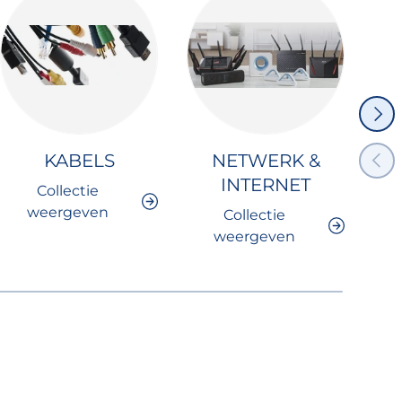
VOLG
VORI
KABELS
NETWERK &
INTERNET
Collectie
weergeven
Collectie
weergeven