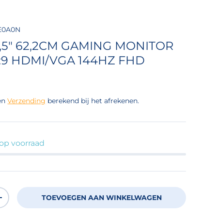
E0A0N
,5" 62,2CM GAMING MONITOR
6:9 HDMI/VGA 144HZ FHD
 prijs
en
Verzending
berekend bij het afrekenen.
 op voorraad
TOEVOEGEN AAN WINKELWAGEN
OEVEELHEID
VERHOOG DE HOEVEELHEID