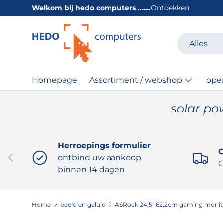
Welkom bij hedo computers …….
Ontdekken
GA NAAR INHOUD
Zoeken
Productsoor
Alles
Homepage
Assortiment / webshop
ope
solar po
Herroepings formulier
G
VORIGE
ontbind uw aankoop
O
binnen 14 dagen
Home
beeld en geluid