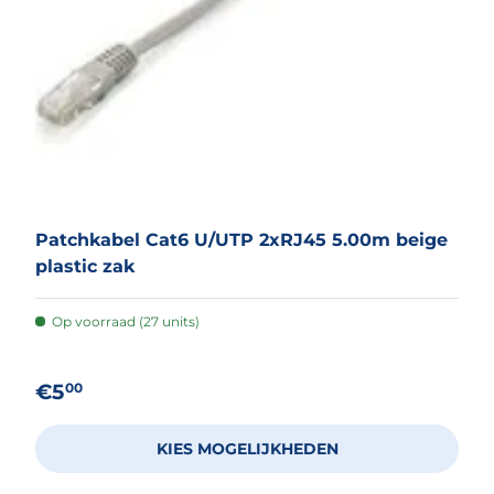
Patchkabel Cat6 U/­UTP 2xRJ45 5.00m beige
plastic zak
Op voorraad (27 units)
Reguliere prijs
€5
00
KIES MOGELIJKHEDEN