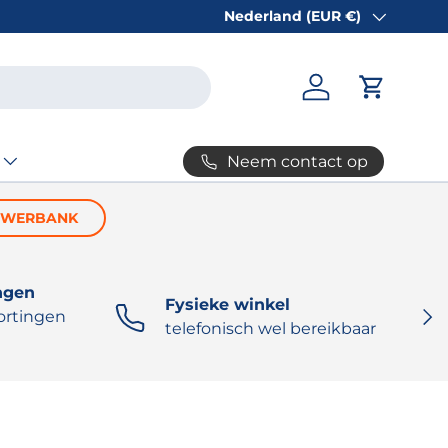
Nederland (EUR €)
Land/Regio
Inloggen
Winkelw
Neem contact op
OWERBANK
ngen
Fysieke winkel
VOL
ortingen
telefonisch wel bereikbaar