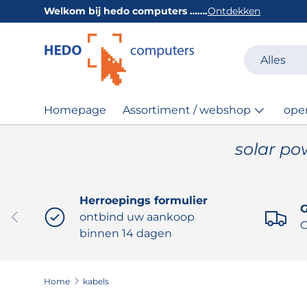
Welkom bij hedo computers …….
Ontdekken
GA NAAR INHOUD
Zoeken
Productsoor
Alles
Homepage
Assortiment / webshop
ope
solar po
Herroepings formulier
G
VORIGE
ontbind uw aankoop
O
binnen 14 dagen
Home
kabels