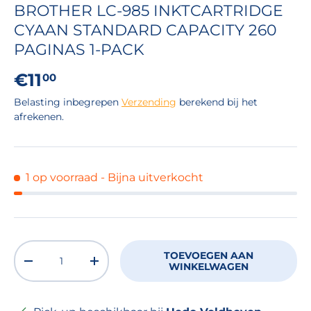
BROTHER LC-985 INKTCARTRIDGE
CYAAN STANDARD CAPACITY 260
PAGINAS 1-PACK
Reguliere prijs
€11
00
Belasting inbegrepen
Verzending
berekend bij het
afrekenen.
1 op voorraad
- Bijna uitverkocht
Aantal
TOEVOEGEN AAN
VERLAAG DE HOEVEELHEID
VERHOOG DE HOEVEELHEID
WINKELWAGEN