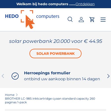
Welkom bij hedo computers …….
Ontdekken
GA NAAR INHOUD
Zoeken
Inloggen
Winkelw
Zoeken
Productsoort
Alles
solar powerbank 20.000 voor € 44.95
SOLAR POWERBANK
Herroepings formulier
VORIGE
VO
ontbind uw aankoop binnen 14 dagen
Home
BROTHER LC-985 inktcartridge cyaan standard capacity 260
paginas 1-pack