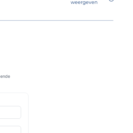
weergeven
gende