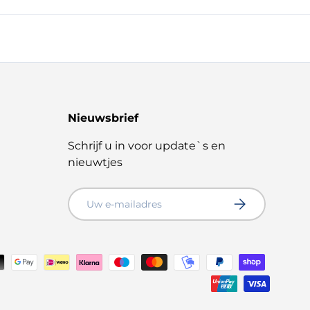
Nieuwsbrief
Schrijf u in voor update`s en
nieuwtjes
E-mailadres
ABONNEER
thoden