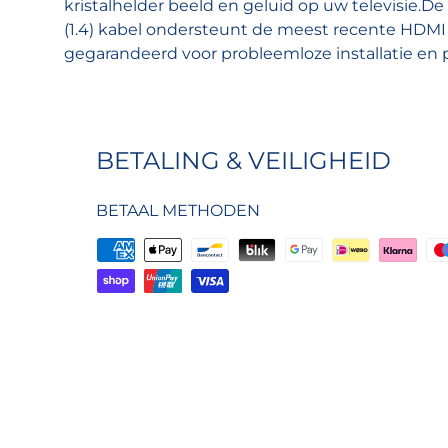
kristalhelder beeld en geluid op uw televisie
(1.4) kabel ondersteunt de meest recente HDMI 
gegarandeerd voor probleemloze installatie en p
BETALING & VEILIGHEID
BETAAL METHODEN
Uw betaal informatie word secure opg
Wij slaan geen creditcard gegevens 
wij geen toegang tot deze informatie