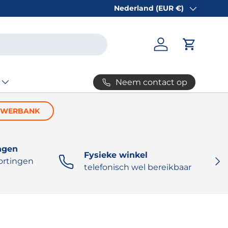
Nederland (EUR €)
Land/Regio
Inloggen
Winkelw
Neem contact op
OWERBANK
ngen
Fysieke winkel
VOL
ortingen
telefonisch wel bereikbaar