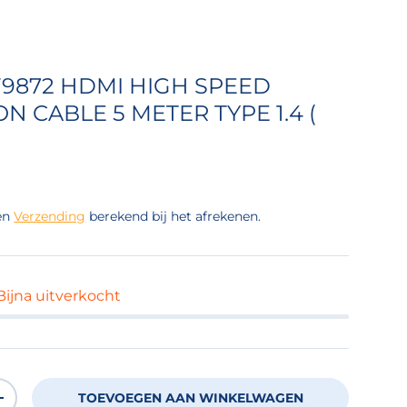
9872 HDMI HIGH SPEED
 CABLE 5 METER TYPE 1.4 (
 prijs
en
Verzending
berekend bij het afrekenen.
 Bijna uitverkocht
TOEVOEGEN AAN WINKELWAGEN
OEVEELHEID
VERHOOG DE HOEVEELHEID