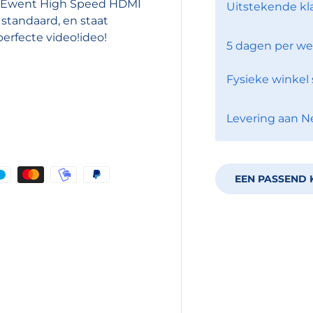
.De Ewent High Speed HDMI
Uitstekende kl
standaard, en staat
erfecte video!ideo!
5 dagen per we
Fysieke winkel 
Levering aan N
EEN PASSEND 
eslagen.
op en tevens hebben