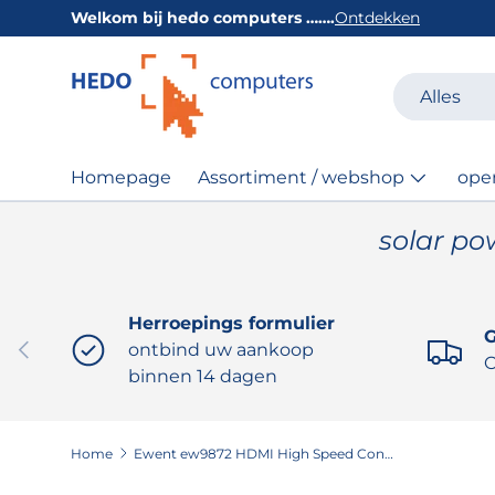
Welkom bij hedo computers …….
Ontdekken
GA NAAR INHOUD
Zoeken
Productsoor
Alles
Homepage
Assortiment / webshop
ope
solar po
Herroepings formulier
G
VORIGE
ontbind uw aankoop
O
binnen 14 dagen
Home
Ewent ew9872 HDMI High Speed Connection Cable 5 Meter type 1.4 ( AC3805 )