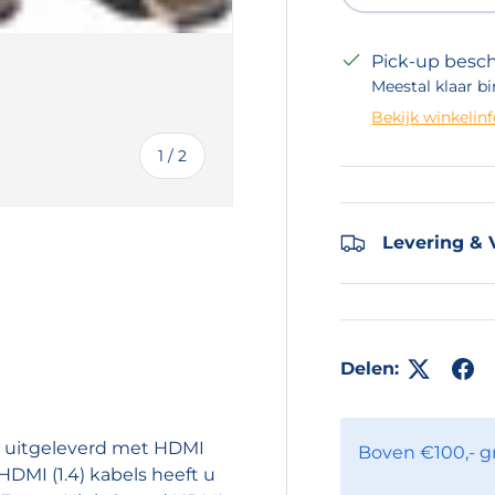
Pick-up besch
Meestal klaar bi
Bekijk winkelin
van
1
/
2
Levering & 
eergave
Delen:
 uitgeleverd met HDMI
Boven €100,- g
DMI (1.4) kabels heeft u