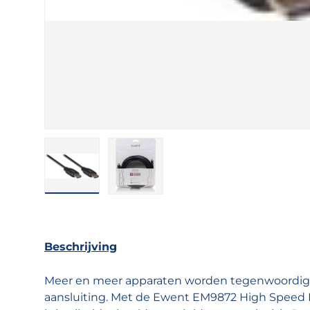
Laad afbeelding 1 in gallerij-weergave
Laad afbeelding 2 in gallerij-w
Beschrijving
Meer en meer apparaten worden tegenwoordig
aansluiting. Met de Ewent EM9872 High Speed H