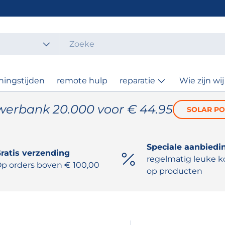
t
ningstijden
remote hulp
reparatie
Wie zijn wij
werbank 20.000 voor € 44.95
SOLAR P
Speciale aanbiedi
ratis verzending
regelmatig leuke k
p orders boven € 100,00
op producten