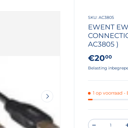
SKU:
AC3805
EWENT EW
CONNECTION
AC3805 )
Reguliere
€20
00
Belasting inbegrep
1 op voorraad
-
VOLGENDE
Aantal
VERLAAG DE H