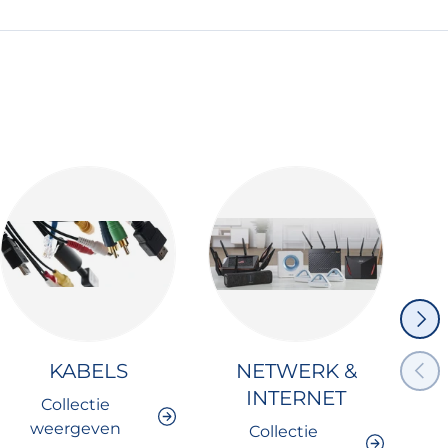
VOLG
VORI
KABELS
NETWERK &
INTERNET
Collectie
weergeven
Collectie