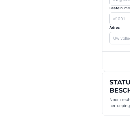
Bestelnumm
Adres
STATU
BESC
Neem recht
herroepin