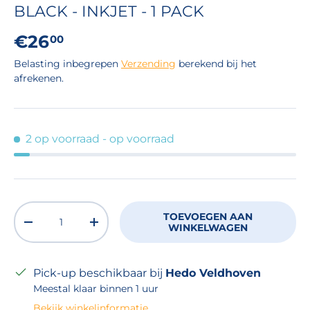
BLACK - INKJET - 1 PACK
Reguliere prijs
€26
00
Belasting inbegrepen
Verzending
berekend bij het
afrekenen.
2 op voorraad
- op voorraad
Aantal
TOEVOEGEN AAN
VERLAAG DE HOEVEELHEID
VERHOOG DE HOEVEELHEID
WINKELWAGEN
Pick-up beschikbaar bij
Hedo Veldhoven
Meestal klaar binnen 1 uur
Bekijk winkelinformatie