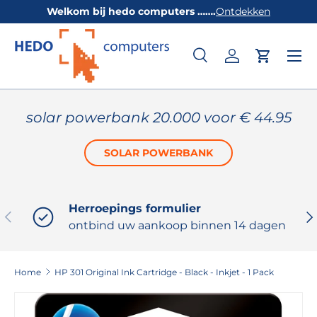
Welkom bij hedo computers …….
Ontdekken
GA NAAR INHOUD
Zoeken
Inloggen
Winkelw
Zoeken
Productsoort
Alles
solar powerbank 20.000 voor € 44.95
SOLAR POWERBANK
Herroepings formulier
VORIGE
VO
ontbind uw aankoop binnen 14 dagen
Home
HP 301 Original Ink Cartridge - Black - Inkjet - 1 Pack