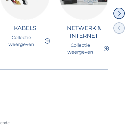
VOLG
VORI
KABELS
NETWERK &
INTERNET
Collectie
weergeven
Collectie
weergeven
gende