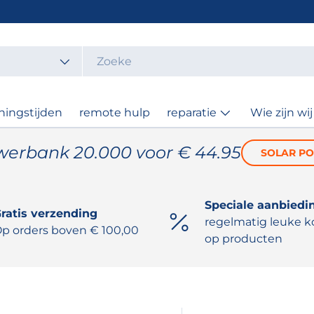
t
ningstijden
remote hulp
reparatie
Wie zijn wij
werbank 20.000 voor € 44.95
SOLAR P
Speciale aanbiedi
ratis verzending
regelmatig leuke k
p orders boven € 100,00
op producten