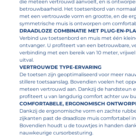
die meteen vertrouwd aanvoelt, en is ontworpen
betrouwbaarheid. Het toetsenbord van normaal
met een vertrouwde vorm en grootte, en de e
symmetrische muis is ontworpen om comfortabe
DRAADLOZE COMBINATIE MET PLUG-EN-PLA
Verbind uw toetsenbord en muis met één kleine
ontvanger. U profiteert van een betrouwbare, v
verbinding met een bereik van 10 meter, vrijwel
uitval.
VERTROUWDE TYPE-ERVARING
De toetsen zijn geoptimaliseerd voor meer na
stillere toetsaanslag. Bovendien voelen het opp
meteen vertrouwd aan. Dankzij de handsteun en
profiteert u van langdurig comfort achter uw b
COMFORTABELE, ERGONOMISCH ONTWORP
Dankzij de ergonomische vorm en zachte rubb
zijkanten past de draadloze muis comfortabel i
Bovendien houdt u de touwtjes in handen dankz
nauwkeurige cursorbesturing.