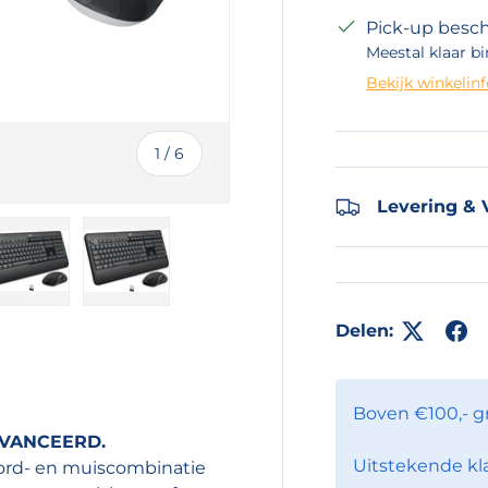
Pick-up besch
Meestal klaar bi
Bekijk winkelin
van
1
/
6
Levering & 
eergave
 gallerij-weergave
eelding 4 in gallerij-weergave
Laad afbeelding 5 in gallerij-weergave
Laad afbeelding 6 in gallerij-weergave
Delen:
Boven €100,- g
VANCEERD.
Uitstekende kl
ord- en muiscombinatie