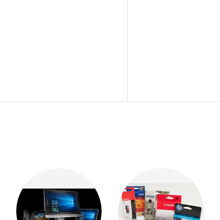
eslagen.
op en tevens hebben