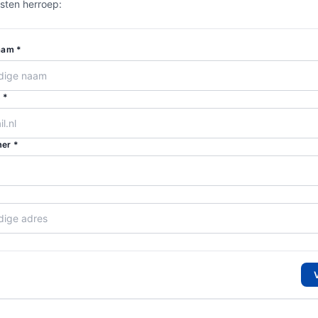
sten herroep:
aam *
 *
er *