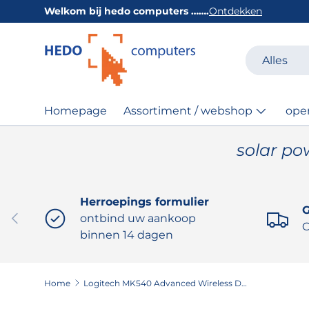
Welkom bij hedo computers …….
Ontdekken
GA NAAR INHOUD
Zoeken
Productsoor
Alles
Homepage
Assortiment / webshop
ope
solar po
Herroepings formulier
G
VORIGE
ontbind uw aankoop
O
binnen 14 dagen
Home
Logitech MK540 Advanced Wireless Desktopset US Layout