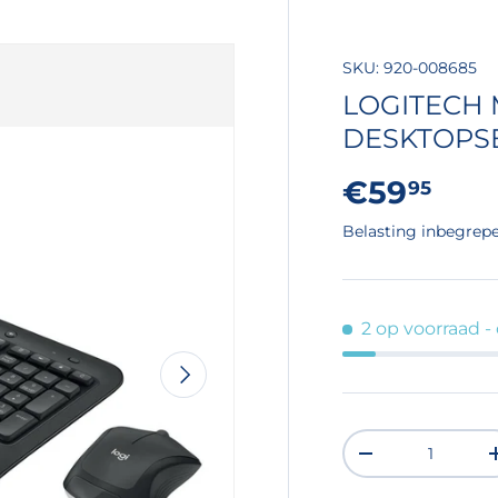
SKU:
920-008685
LOGITECH
DESKTOPSE
Reguliere
€59
95
Belasting inbegrep
2 op voorraad
-
VOLGENDE
Aantal
VERLAAG DE H