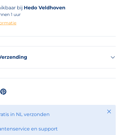
ikbaar bij
Hedo Veldhoven
nnen 1 uur
formatie
Verzending
Sluiten
ratis in NL verzonden
antenservice en support