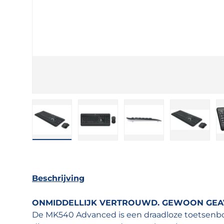
Laad afbeelding 1 in gallerij-weergave
Laad afbeelding 2 in gallerij-w
Laad afbeelding 3 in
Laad afb
Beschrijving
ONMIDDELLIJK VERTROUWD. GEWOON GEA
De MK540 Advanced is een draadloze toetsenb