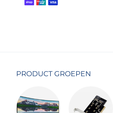
Uw betaal informatie word secure opg
Wij slaan geen creditcard gegevens 
wij geen toegang tot deze informatie
PRODUCT GROEPEN