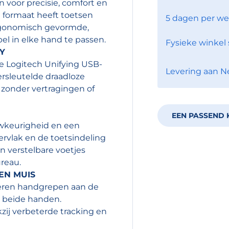
 voor precisie, comfort en
 formaat heeft toetsen
5 dagen per we
rgonomisch gevormde,
l in elke hand te passen.
Fysieke winkel 
Y
 Logitech Unifying USB-
Levering aan N
ersleutelde draadloze
 zonder vertragingen of
EEN PASSEND 
uwkeurigheid en een
ervlak en de toetsindeling
 verstelbare voetjes
ureau.
EN MUIS
eren handgrepen aan de
n beide handen.
ij verbeterde tracking en