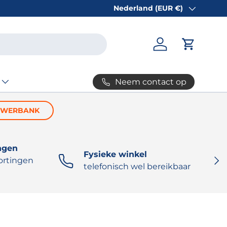
Nederland (EUR €)
Land/Regio
Inloggen
Winkelw
Neem contact op
OWERBANK
ngen
Fysieke winkel
VOL
ortingen
telefonisch wel bereikbaar