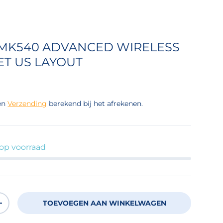
 MK540 ADVANCED WIRELESS
T US LAYOUT
 prijs
en
Verzending
berekend bij het afrekenen.
 op voorraad
TOEVOEGEN AAN WINKELWAGEN
OEVEELHEID
VERHOOG DE HOEVEELHEID