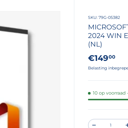
SKU:
79G-05382
MICROSOF
2024 WIN
(NL)
Reguliere
€149
00
Belasting inbegrep
10 op voorraad
Aantal
VERLAAG DE H