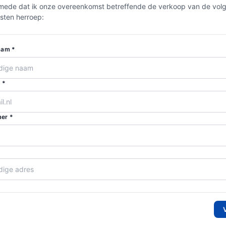
ik mede dat ik onze overeenkomst betreffende de verkoop van de vol
sten herroep:
aam *
 *
er *