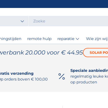
t
ningstijden
remote hulp
reparatie
Wie zijn wij
werbank 20.000 voor € 44.95
SOLAR P
Speciale aanbiedi
ratis verzending
regelmatig leuke k
p orders boven € 100,00
op producten