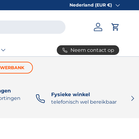
Nederland (EUR €)
Land/Regio
Inloggen
Winkelw
Neem contact op
OWERBANK
ngen
Fysieke winkel
VOL
ortingen
telefonisch wel bereikbaar