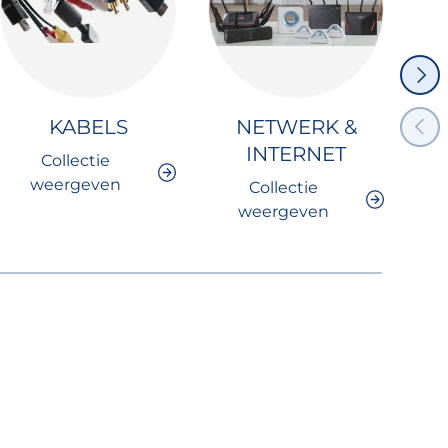
VOLG
VORI
KABELS
NETWERK &
INTERNET
Collectie
weergeven
Collectie
weergeven