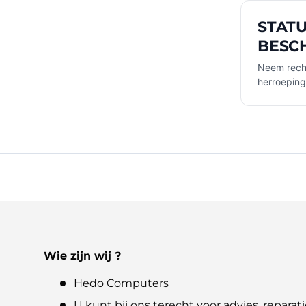
STATU
BESC
Neem recht
herroepin
Wie zijn wij ?
Hedo Computers
U kunt bij ons terecht voor advies, reparati