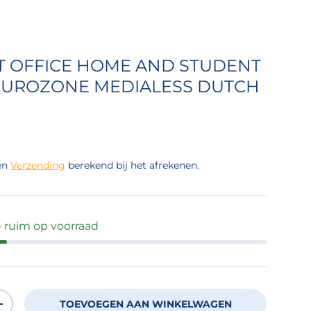
T OFFICE HOME AND STUDENT
 EUROZONE MEDIALESS DUTCH
 prijs
en
Verzending
berekend bij het afrekenen.
- ruim op voorraad
TOEVOEGEN AAN WINKELWAGEN
OEVEELHEID
VERHOOG DE HOEVEELHEID