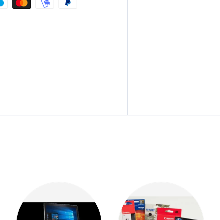
eslagen.
op en tevens hebben