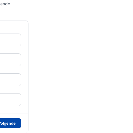
gende
Volgende