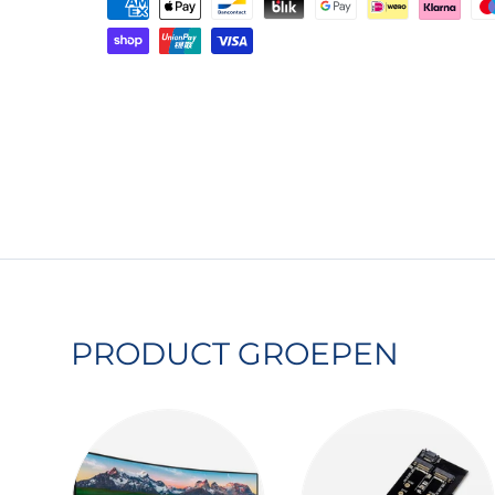
Uw betaal informatie word secure opg
Wij slaan geen creditcard gegevens 
wij geen toegang tot deze informatie
PRODUCT GROEPEN