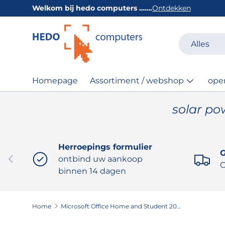
Welkom bij hedo computers …….
Ontdekken
GA NAAR INHOUD
Zoeken
Productsoor
Alles
Homepage
Assortiment / webshop
ope
solar po
Herroepings formulier
G
VORIGE
ontbind uw aankoop
O
binnen 14 dagen
Home
Microsoft Office Home and Student 2024 Win EuroZone Medialess Dutch (NL)